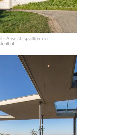
t – Aussichtsplattform in
denthal