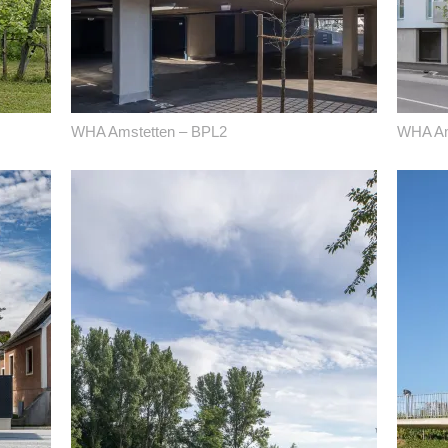
WHA Amstetten – BPL2
WHA Am