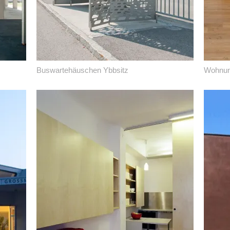
Buswartehäuschen Ybbsitz
Wohnun