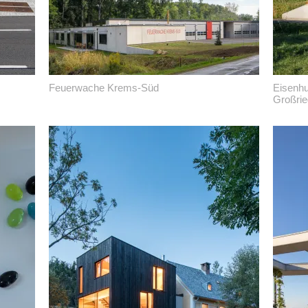
Feuerwache Krems-Süd
Eisenhu
Großrie