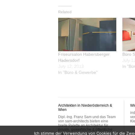
Related
Friseursalon Habersberger
Büro S
Hadersdorf
July 1
July 12, 2013
In "Bü
In "Büro & Gewerbe"
Architekten in Niederösterreich &
Wir
Wien
ind
Dipl.-Ing. Franz Sam und das Team
ve
von sam-architects bieten eine
Kl
breite Palette an Architektur für
private, gewerbliche & öffentliche
Ich stimme der Verwendung von Cookies für die Zwec
Bauten.