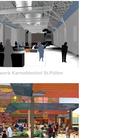
werb Karmelitenhof St.Pölten