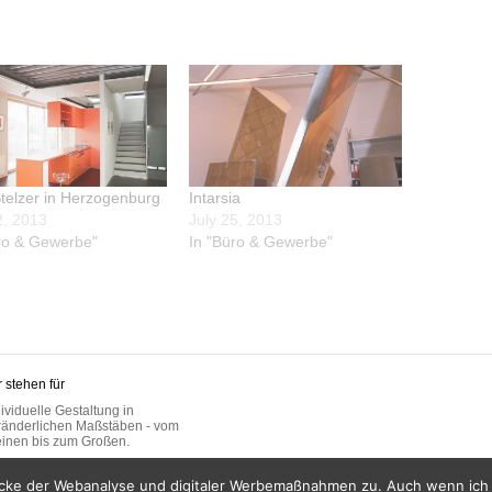
telzer in Herzogenburg
Intarsia
2, 2013
July 25, 2013
ro & Gewerbe"
In "Büro & Gewerbe"
 stehen für
ividuelle Gestaltung in
ränderlichen Maßstäben - vom
einen bis zum Großen.
ke der Webanalyse und digitaler Werbemaßnahmen zu. Auch wenn ich di