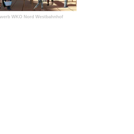
ewerb WKO Nord Westbahnhof