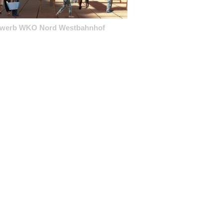
ewerb WKO Nord Westbahnhof