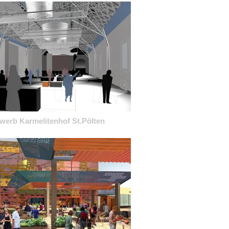
werb Karmelitenhof St.Pölten