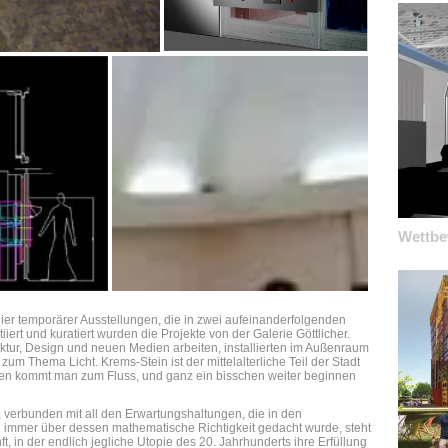
Wettbe
er temporärer Ausstellungen, die in zwei aufeinanderfolgenden
iert und kuratiert wurden die Projekte von der Galerie Göttlicher.
ektur, Design und neuen Medien arbeiten, installierten im Außenraum
um Thema Licht. Krems-Stein ist der mittelalterliche Teil der Stadt
en kommt man zum Fluss, und ganz ein bisschen weiter beginnen
 verbunden mit all den Erwartungshaltungen, die in den
immer über dessen mathematische Richtigkeit gedacht wurde, steht
t, in der endlich jegliche Utopie des 20. Jahrhunderts ihre Erfüllung