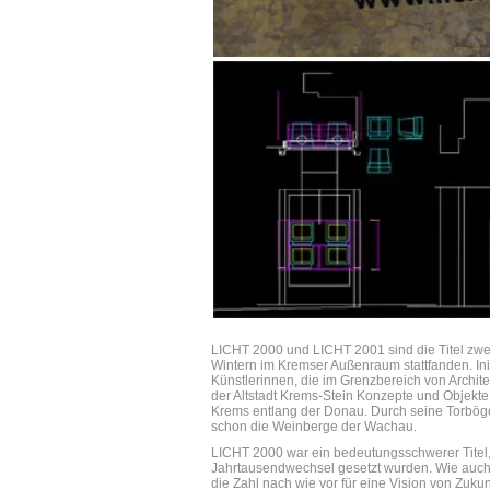
LICHT 2000 und LICHT 2001 sind die Titel zwei
Wintern im Kremser Außenraum stattfanden. Initi
Künstlerinnen, die im Grenzbereich von Archit
der Altstadt Krems-Stein Konzepte und Objekte z
Krems entlang der Donau. Durch seine Torbög
schon die Weinberge der Wachau.
LICHT 2000 war ein bedeutungsschwerer Titel,
Jahrtausendwechsel gesetzt wurden. Wie auch 
die Zahl nach wie vor für eine Vision von Zukunf