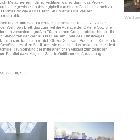
 Licht Metapher sein. Umso wichtiger war es dann, das Projekt
durch eine gewisse Unabhängigkeit von einem Geschichtsdruck zu
 Lichtes, so wie es das Jahr 1900 war, als die Pariser
eer erglühte.
Wettb
sch und Martin Skladal vernetzt mit seinem Projekt “Netzlicher –
der Welt. Das Brett, das zum Teil die Auslage der Galerie Göttlicher
inter den verschiedengroßen Türen stehen Computerbildschirme, die
en Standorten der Welt ausstrahlen. Am Ende des Kunstweges
t im Linzer Tor mit dem Titel “Oh yes Sir, I can- Boogie…”. Kreisende
ewölbe des alten Stadttores, sie ersetzten das herkömmliche Licht
ächtige Raumöffnung der mittelalterlichen Altstadt zum zeitlosen
. Parallel dazu zeigt die Galerie Göttlicher die Ausstellung
nal, 8/2000, S.25