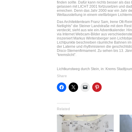
finden sollte. Dafür kann nichts besser als das
gelassen mit LICHT 2001 fortzusetzen und da
erreichen. Denn das Jahr 2000 war ein Jahr des
Weltausstellung in einem vielfärbigen Lichterm
Das Architektenteam Franz Sam, Irene Ott-Reini
Netlights” die Steiner Landstraße mit dem Rest 
verdeckt, sieht aus wie ein Adventkalender. H
via Internet Webcam-Bilder aus verschiedenst
inszeniert Markus Wintersberger sein Lichtobjek
Lichtpunkte beschreiben räumliche Bahnen im G
der Laterne und rhythmisieren die geschichtstr
Disco-Sternenfirmament. Zu sehen bis 13. Jänner
“kremslicht”.
Lichtkunstweg durch Stein, in: Krems Stadtjour
Share
Related