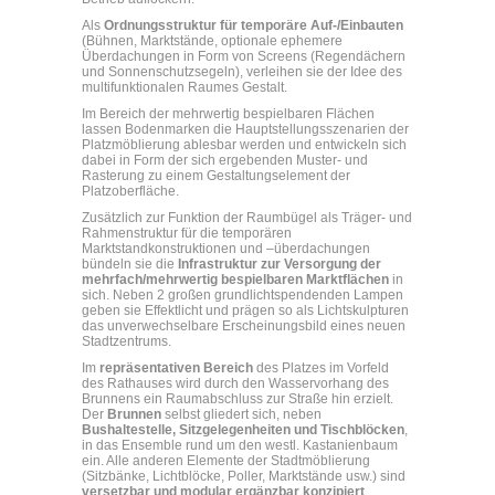
Als
Ordnungsstruktur für temporäre Auf-/Einbauten
(Bühnen, Marktstände, optionale ephemere
Überdachungen in Form von Screens (Regendächern
und Sonnenschutzsegeln), verleihen sie der Idee des
multifunktionalen Raumes Gestalt.
Im Bereich der mehrwertig bespielbaren Flächen
lassen Bodenmarken die Hauptstellungsszenarien der
Platzmöblierung ablesbar werden und entwickeln sich
dabei in Form der sich ergebenden Muster- und
Rasterung zu einem Gestaltungselement der
Platzoberfläche.
Zusätzlich zur Funktion der Raumbügel als Träger- und
Rahmenstruktur für die temporären
Marktstandkonstruktionen und –überdachungen
bündeln sie die
Infrastruktur zur Versorgung der
mehrfach/mehrwertig bespielbaren Marktflächen
in
sich. Neben 2 großen grundlichtspendenden Lampen
geben sie Effektlicht und prägen so als Lichtskulpturen
das unverwechselbare Erscheinungsbild eines neuen
Stadtzentrums.
Im
repräsentativen Bereich
des Platzes im Vorfeld
des Rathauses wird durch den Wasservorhang des
Brunnens ein Raumabschluss zur Straße hin erzielt.
Der
Brunnen
selbst gliedert sich, neben
Bushaltestelle, Sitzgelegenheiten und Tischblöcken
,
in das Ensemble rund um den westl. Kastanienbaum
ein. Alle anderen Elemente der Stadtmöblierung
(Sitzbänke, Lichtblöcke, Poller, Marktstände usw.) sind
versetzbar und modular ergänzbar konzipiert
.