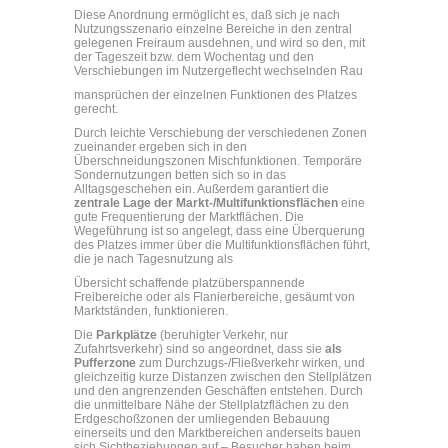
Diese Anordnung ermöglicht es, daß sich je nach
Nutzungsszenario einzelne Bereiche in den zentral
gelegenen Freiraum ausdehnen, und wird so den, mit
der Tageszeit bzw. dem Wochentag und den
Verschiebungen im Nutzergeflecht wechselnden Rau
mansprüchen der einzelnen Funktionen des Platzes
gerecht.
Durch leichte Verschiebung der verschiedenen Zonen
zueinander ergeben sich in den
Überschneidungszonen Mischfunktionen. Temporäre
Sondernutzungen betten sich so in das
Alltagsgeschehen ein. Außerdem garantiert die
zentrale Lage der Markt-/Multifunktionsflächen
eine
gute Frequentierung der Marktflächen. Die
Wegeführung ist so angelegt, dass eine Überquerung
des Platzes immer über die Multifunktionsflächen führt,
die je nach Tagesnutzung als
Übersicht schaffende platzüberspannende
Freibereiche oder als Flanierbereiche, gesäumt von
Marktständen, funktionieren.
Die
Parkplätze
(beruhigter Verkehr, nur
Zufahrtsverkehr) sind so angeordnet, dass sie
als
Pufferzone
zum Durchzugs-/Fließverkehr wirken, und
gleichzeitig kurze Distanzen zwischen den Stellplätzen
und den angrenzenden Geschäften entstehen. Durch
die unmittelbare Nähe der Stellplatzflächen zu den
Erdgeschoßzonen der umliegenden Bebauung
einerseits und den Marktbereichen anderseits bauen
sich Sichtbeziehungen auf – Besucher haben beim