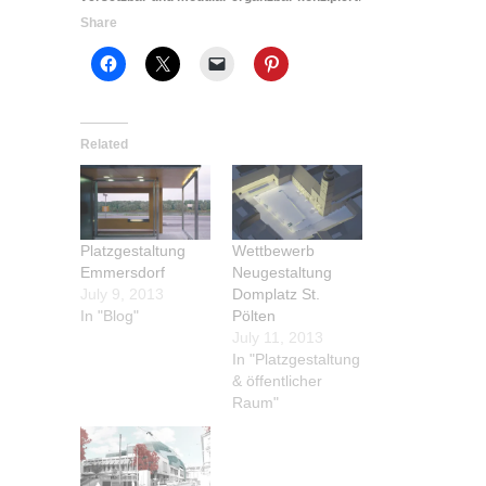
Share
Related
Platzgestaltung
Wettbewerb
Emmersdorf
Neugestaltung
July 9, 2013
Domplatz St.
In "Blog"
Pölten
July 11, 2013
In "Platzgestaltung
& öffentlicher
Raum"