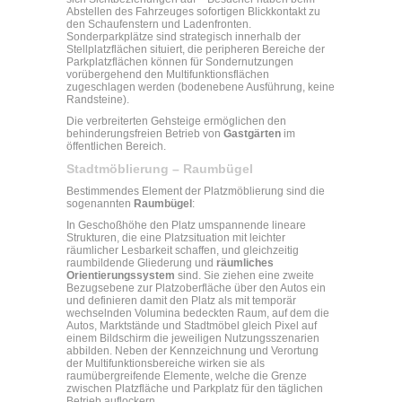
Abstellen des Fahrzeuges sofortigen Blickkontakt zu
den Schaufenstern und Ladenfronten.
Sonderparkplätze sind strategisch innerhalb der
Stellplatzflächen situiert, die peripheren Bereiche der
Parkplatzflächen können für Sondernutzungen
vorübergehend den Multifunktionsflächen
zugeschlagen werden (bodenebene Ausführung, keine
Randsteine).
Die verbreiterten Gehsteige ermöglichen den
behinderungsfreien Betrieb von
Gastgärten
im
öffentlichen Bereich.
Stadtmöblierung – Raumbügel
Bestimmendes Element der Platzmöblierung sind die
sogenannten
Raumbügel
:
In Geschoßhöhe den Platz umspannende lineare
Strukturen, die eine Platzsituation mit leichter
räumlicher Lesbarkeit schaffen, und gleichzeitig
raumbildende Gliederung und
räumliches
Orientierungssystem
sind. Sie ziehen eine zweite
Bezugsebene zur Platzoberfläche über den Autos ein
und definieren damit den Platz als mit temporär
wechselnden Volumina bedeckten Raum, auf dem die
Autos, Marktstände und Stadtmöbel gleich Pixel auf
einem Bildschirm die jeweiligen Nutzungsszenarien
abbilden. Neben der Kennzeichnung und Verortung
der Multifunktionsbereiche wirken sie als
raumübergreifende Elemente, welche die Grenze
zwischen Platzfläche und Parkplatz für den täglichen
Betrieb auflockern.