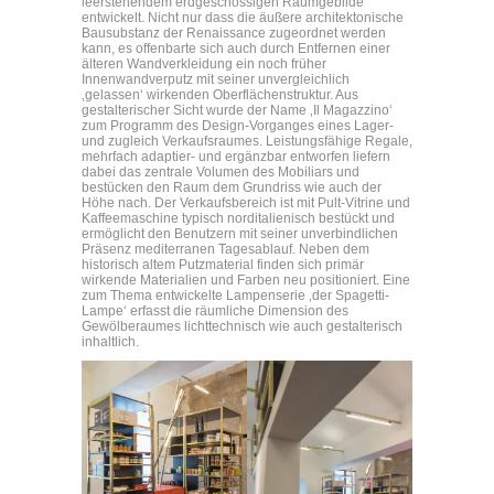
leerstehendem erdgeschossigen Raumgebilde
entwickelt. Nicht nur dass die äußere architektonische
Bausubstanz der Renaissance zugeordnet werden
kann, es offenbarte sich auch durch Entfernen einer
älteren Wandverkleidung ein noch früher
Innenwandverputz mit seiner unvergleichlich
‚gelassen‘ wirkenden Oberflächenstruktur. Aus
gestalterischer Sicht wurde der Name ‚Il Magazzino‘
zum Programm des Design‐Vorganges eines Lager‐
und zugleich Verkaufsraumes. Leistungsfähige Regale,
mehrfach adaptier‐ und ergänzbar entworfen liefern
dabei das zentrale Volumen des Mobiliars und
bestücken den Raum dem Grundriss wie auch der
Höhe nach. Der Verkaufsbereich ist mit Pult‐Vitrine und
Kaffeemaschine typisch norditalienisch bestückt und
ermöglicht den Benutzern mit seiner unverbindlichen
Präsenz mediterranen Tagesablauf. Neben dem
historisch altem Putzmaterial finden sich primär
wirkende Materialien und Farben neu positioniert. Eine
zum Thema entwickelte Lampenserie ‚der Spagetti‐
Lampe‘ erfasst die räumliche Dimension des
Gewölberaumes lichttechnisch wie auch gestalterisch
inhaltlich.