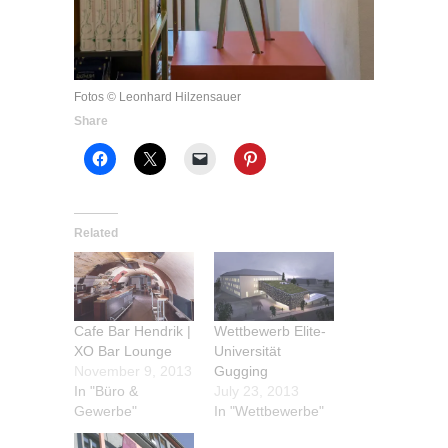
Fotos © Leonhard Hilzensauer
Share
Related
Cafe Bar Hendrik |
Wettbewerb Elite-
XO Bar Lounge
Universität
November 9, 2013
Gugging
In "Büro &
July 23, 2013
Gewerbe"
In "Wettbewerbe"