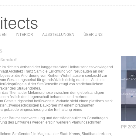
NEN
INTERIOR
AUSSTELLUNGEN
ÜBER UNS
s
aßendorf
er im dichten Verband der langgestreckten Hofhauser des vorwiegend
schlägt Architekt Franz Sam die Errichtung von Neubauten an der
d abgesetzt die Anordnung von Reihen-Wohnhausern senkrecht zur
om Gestaltungsbeirat für grundsätzlich richtig erachtet. Auch die
rücksprünge auf der Straßenseite zeugt von stadtebaulichem
akter des Straßendorfes.
Sam das Thema der Metamorphose zwischen den giebelständigen
sern östlich der Liegenschaft behandelt und mehrere
 GestalturIgsbeirat befürwortete Variante sieht einen plastisch stark
tzten, zweigeschossigen Baukörper mit einem prägnanten
bargebaude eingeschossig unter Einhaltung eines
ng der Baumassenverteilung und der städtebaulichen Grundfragen.
rung des Entwurfes werden erst in weiteren Planungsschritten
PF 202
lichem Straßendorf, in Magistrat der Stadt Krems, Stadtbaudirektion,