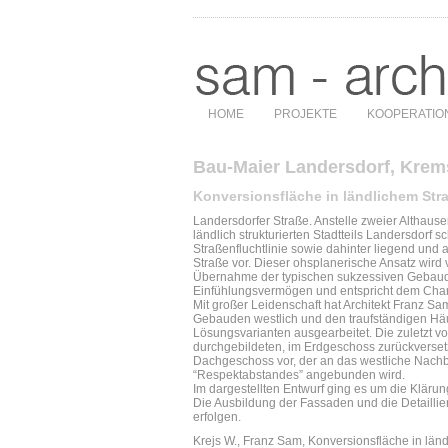
HOME
PROJEKTE
KOOPERATIO
Bau-Maier Landersdorf, Krem
Konversionsfläche in ländlichem Str
Landersdorfer Straße. Anstelle zweier Althaus
ländlich strukturierten Stadtteils Landersdorf 
Straßenfluchtlinie sowie dahinter liegend un
Straße vor. Dieser ohsplanerische Ansatz wird v
Übernahme der typischen sukzessiven Gebaude
Einfühlungsvermögen und entspricht dem Char
Mit großer Leidenschaft hat Architekt Franz 
Gebauden westlich und den traufständigen Häu
Lösungsvarianten ausgearbeitet. Die zuletzt vom
durchgebildeten, im Erdgeschoss zurückverse
Dachgeschoss vor, der an das westliche Nach
“Respektabstandes” angebunden wird.
Im dargestellten Entwurf ging es um die Kläru
Die Ausbildung der Fassaden und die Detaillie
erfolgen.
Krejs W., Franz Sam, Konversionsfläche in länd