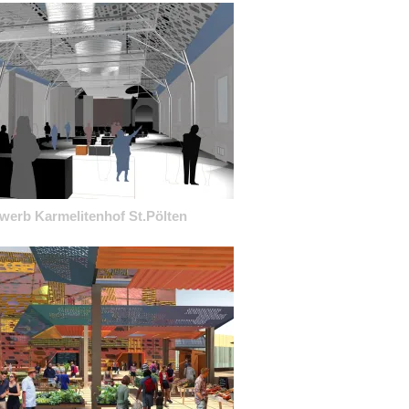
werb Karmelitenhof St.Pölten